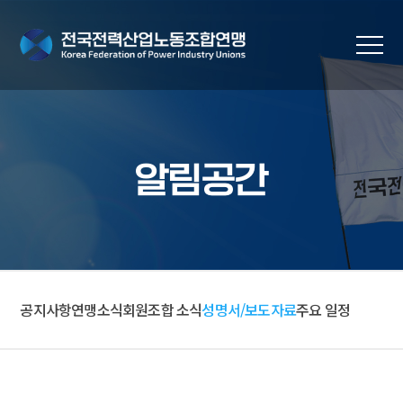
알림공간
공지사항
연맹소식
회원조합 소식
성명서/보도자료
주요 일정