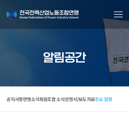
알림공간
공지사항
연맹소식
회원조합 소식
성명서/보도자료
주요 일정