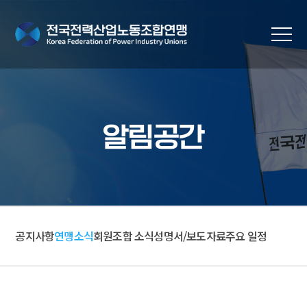
알림공간
공지사항
연맹소식
회원조합 소식
성명서/보도자료
주요 일정