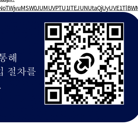
oTWjvuMSW0JUMUVPTU1ITEJUNUtaQjUyUVE1TlBWMF