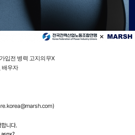
 ▲가입전 병력 고지의무X
및 배우자
e.korea@marsh.com)
행합니다.
.aspx?