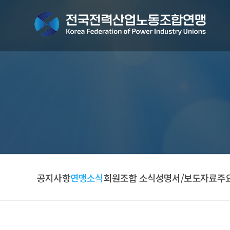
공지사항
연맹소식
회원조합 소식
성명서/보도자료
주