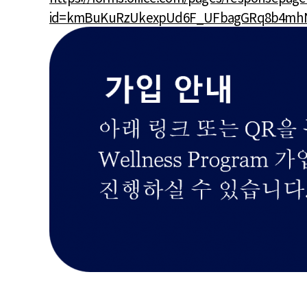
id=kmBuKuRzUkexpUd6F_UFbagGRq8b4mhN