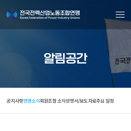
알림공간
공지사항
연맹소식
회원조합 소식
성명서/보도자료
주요 일정