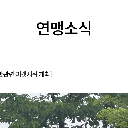
연맹소식
반관련 피켓시위 개최]