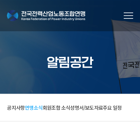
알림공간
공지사항
연맹소식
회원조합 소식
성명서/보도자료
주요 일정