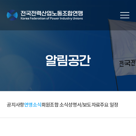
알림공간
공지사항
연맹소식
회원조합 소식
성명서/보도자료
주요 일정