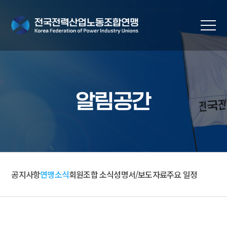
알림공간
공지사항
연맹소식
회원조합 소식
성명서/보도자료
주요 일정