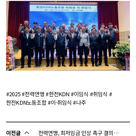
#2025 #전력연맹 #한전KDN #이임식 #취임식 #
한전KDN노동조합 #이·취임식 #나주
이전글
전력연맹, 최저임금 인상 촉구 결의대회 참석