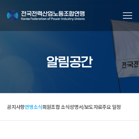
알림공간
공지사항
연맹소식
회원조합 소식
성명서/보도자료
주요 일정