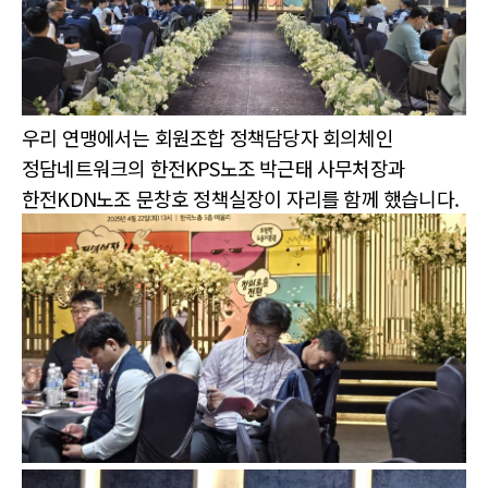
우리 연맹에서는 회원조합 정책담당자 회의체인
정담네트워크의 한전KPS노조 박근태 사무처장과
한전KDN노조 문창호 정책실장이 자리를 함께 했습니다.