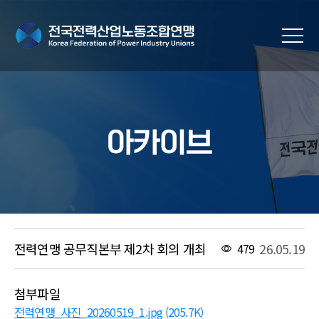
아카이브
전력연맹 공무직본부 제2차 회의 개최
26.05.19
479
첨부파일
전력연맹_사진_20260519_1.jpg
(205.7K)