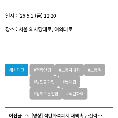
일시 : '26.5.1.(금) 12:20
장소 : 서울 의사당대로, 여의대로
해시태그
#전력연맹
#노동자대회
#노동절
#발전공기업
#통폐합
#정의로운전환
#석탄화력
이전글
[영상] 석탄화력폐지 대책촉구·전력산업 공공성 사수 결의대회