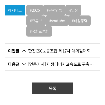
해시태그
#2025
#전력연맹
#영상
#유튜브
#youtube
#해상풍력
#국회토론회
이전글
한전CSC노동조합 제17차 대의원대회
다음글
[언론기사] 재생에너지고속도로 구축을 위한 해상풍력의 역할과 지원방안 국회토론회
목록