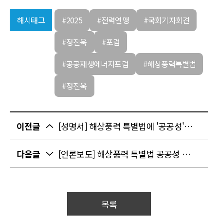
해시태그
#2025
#전력연맹
#국회기자회견
#정진욱
#포럼
#공공재생에너지포럼
#해상풍력특별법
#정진욱
이전글
[성명서] 해상풍력 특별법에 '공공성'과 '정의로운 전환'을 담다!
다음글
[언론보도] 해상풍력 특별법 공공성 보장 촉구 기자회견
목록