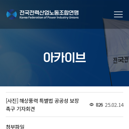
아카이브
[사진] 해상풍력 특별법 공공성 보장
25.02.14
826
촉구 기자회견
첨부파일