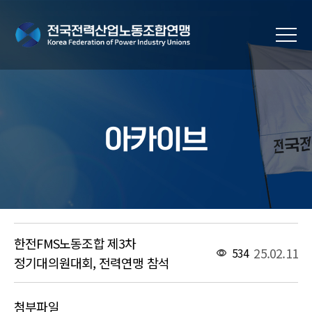
아카이브
한전FMS노동조합 제3차
25.02.11
534
정기대의원대회, 전력연맹 참석
첨부파일