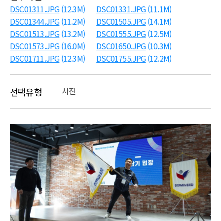
DSC01311.JPG
(12.3M)
DSC01331.JPG
(11.1M)
DSC01344.JPG
(11.2M)
DSC01505.JPG
(14.1M)
DSC01513.JPG
(13.2M)
DSC01555.JPG
(12.5M)
DSC01573.JPG
(16.0M)
DSC01650.JPG
(10.3M)
DSC01711.JPG
(12.3M)
DSC01755.JPG
(12.2M)
사진
선택유형
본문