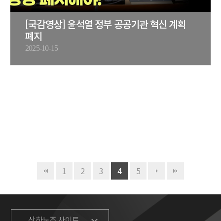
[국감영상] 윤석열 정부 공공기관 혁신 계획
폐지
2025-10-15
1
2
3
4
5
산하노조 사이트