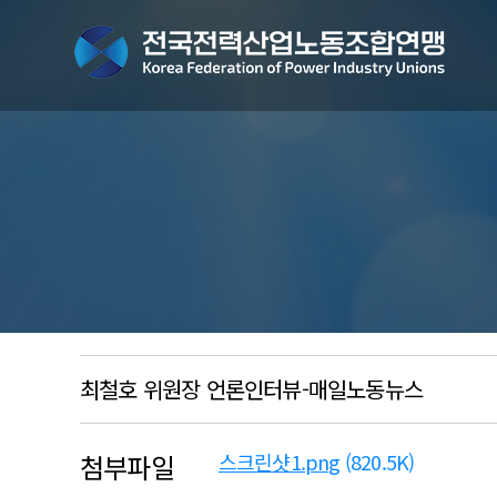
최철호 위원장 언론인터뷰-매일노동뉴스
첨부파일
스크린샷1.png
(820.5K)