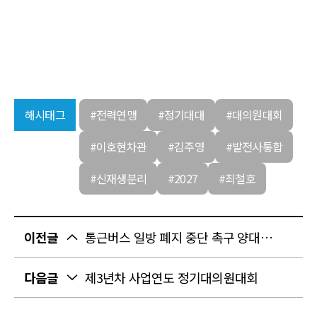
해시태그
#전력연맹
#정기대대
#대의원대회
#이호현차관
#김주영
#발전사통합
#신재생분리
#2027
#최철호
이전글
통근버스 일방 폐지 중단 촉구 양대노총 공공기관 노동조합 기자회견 참석
다음글
제3년차 사업연도 정기대의원대회