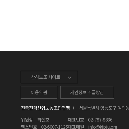
산하노조 사이트
이용약관
개인정보 취급방침
전국전력산업노동조합연맹
서울특별시 영등포구 여의동로 
위원장
최철호
대표번호
02-787-8836
팩스번호
02-6007-1125
대표메일
info@kfpiu.org