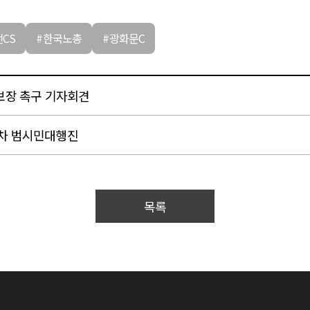
전CS
#한국노총
#광화문C
 보장 촉구 기자회견
0차 범시민대행진
목록