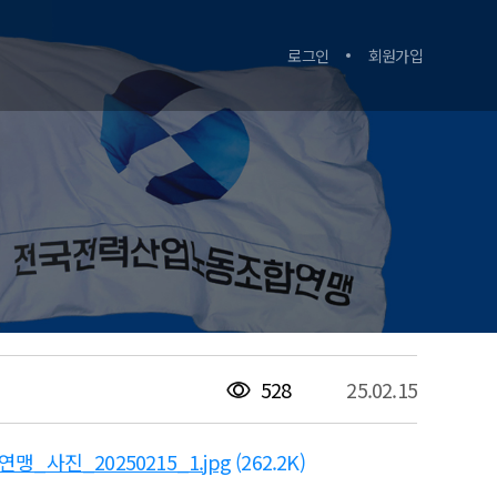
로그인
회원가입
528
25.02.15
맹_사진_20250215_1.jpg
(262.2K)