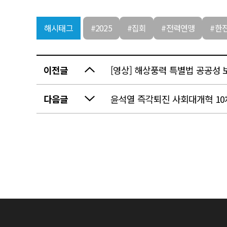
해시태그
#2025
#집회
#전력연맹
#한
이전글
[영상] 해상풍력 특별법 공공성
다음글
윤석열 즉각퇴진 사회대개혁 1