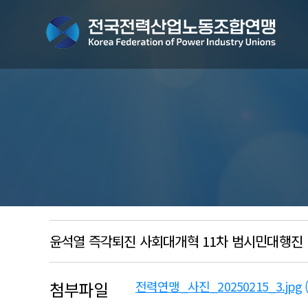
윤석열 즉각퇴진 사회대개혁 11차 범시민대행진
첨부파일
전력연맹_사진_20250215_3.jpg
(