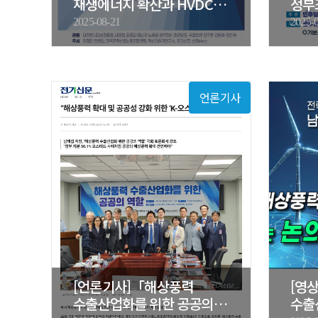
재생에너지 확산과 HVDC…
정부
위한
2025-08-21
2025-
언론기사
[언론기사]「해상풍력
[영
수출산업화를 위한 공공의
수출