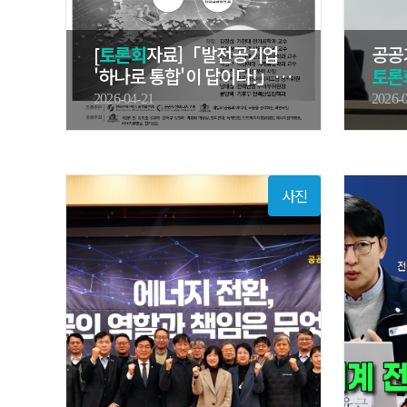
[
토론회
자료]「발전공기업
공공
'하나로 통합'이 답이다!」
토론
정…
2026-04-21
2026-
사진