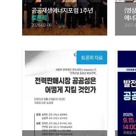
공공재생에너지포럼 1주년
(영상
토론회
에너
공공
2026-02-06
2025-
토론회자료