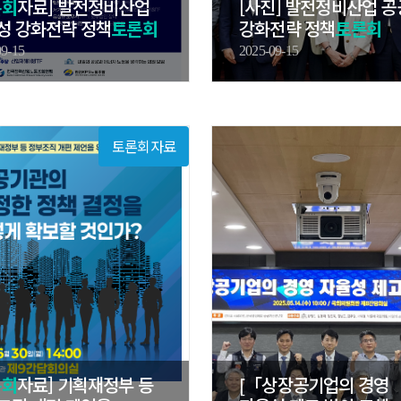
론회
자료] 발전정비산업
[사진] 발전정비산업 
성 강화전략 정책
토론회
강화전략 정책
토론회
09-15
2025-09-15
토론회자료
론회
자료] 기획재정부 등
[「상장공기업의 경영