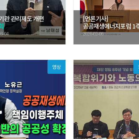
기관 관리제도 개편
[언론기사]
회
공공재생에너지포럼 1
기념
토론회
03-04
2026-02-06
영상