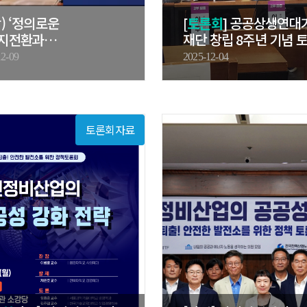
) ‘정의로운
[
토론회
] 공공상생연대
지전환과
재단 창립 8주년 기념 
재생에너지법’ 토론…
12-09
2025-12-04
토론회자료