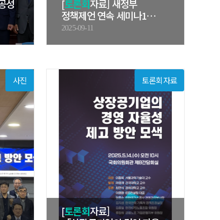
공공성
[
토론회
자료] 새정부
정책제언 연속 세미나1
'해상풍력…
2025-09-11
사진
토론회자료
[
토론회
자료]