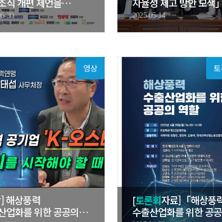
조직 개편 제언을
자율성 제고 방안 모색
…
국회 토…
06-30
2025-05-14
영상
토
상] 해상풍력
[
토론회
자료]「해상풍
산업화를 위한 공공의
수출산업화를 위한 공