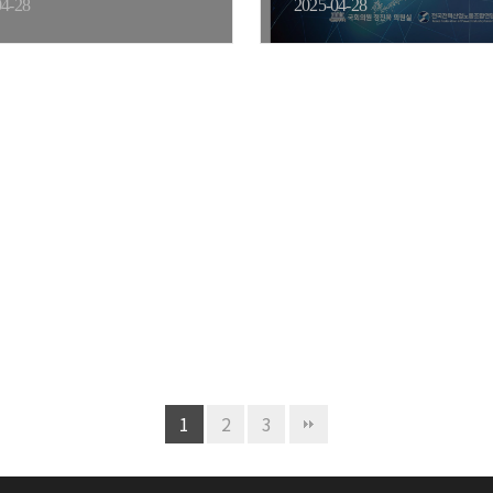
」 국회…
역할」…
04-28
2025-04-28
1
2
3