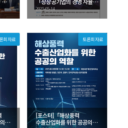
」
「상장공기업의 경영 자율성
제고 방안 모색…
2025-05-14
론회자료
토론회자료
력
[포스터]「해상풍력
공의
수출산업화를 위한 공공의