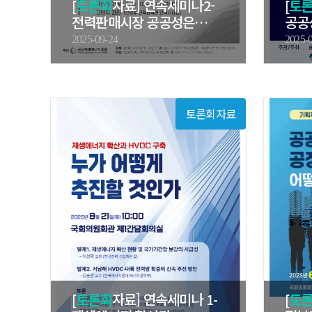
[
토론회
자료] 연속세미나2-
[
토
전력판매시장 공공성은
공공
어떻게…
2025-09-24
2025-
토론회자료
[
토론회
자료] 연속세미나 1-
[
토