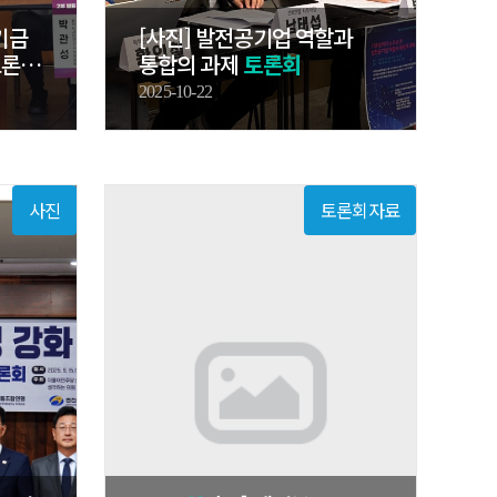
기금
[사진] 발전공기업 역할과
토론…
통합의 과제
토론회
2025-10-22
사진
토론회자료