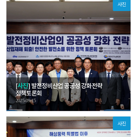
사진
[
사진
] 발전정비산업 공공성 강화전략
정책토론회
2025-09-15
사진