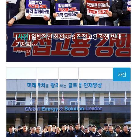
[
사진
] 일방적인 한전KPS 직접고용 강행 반대
기자회…
2026-02-11
사진