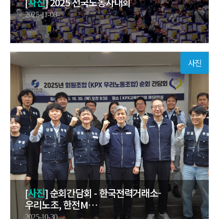
[
사진
] 2025 전국노동자대회
2025-11-08
사진
[
사진
] 순회간담회 - 한국전력거래소-
우리노조, 한전M…
2025-10-30