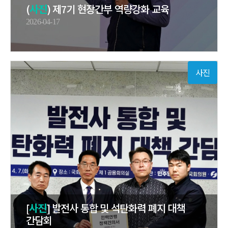
(
사진
) 제7기 현장간부 역량강화 교육
2026-04-17
사진
[
사진
] 발전사 통합 및 석탄화력 폐지 대책
간담회