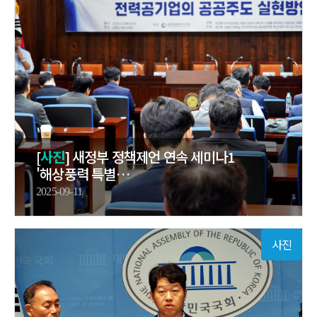
[
사진
] 새정부 정책제언 연속 세미나1
'해상풍력 특별…
2025-09-11
사진