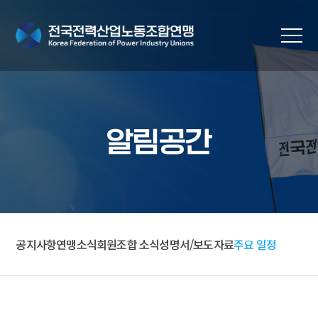
알림공간
공지사항
연맹소식
회원조합 소식
성명서/보도자료
주요 일정