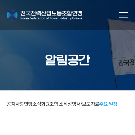
알림공간
공지사항
연맹소식
회원조합 소식
성명서/보도자료
주요 일정