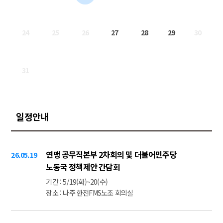
24
25
26
27
28
29
30
31
일정안내
연맹 공무직본부 2차회의 및 더불어민주당
26.05.19
노동국 정책제안 간담회
기간 : 5/19(화)~20(수)
장소 : 나주 한전FMS노조 회의실